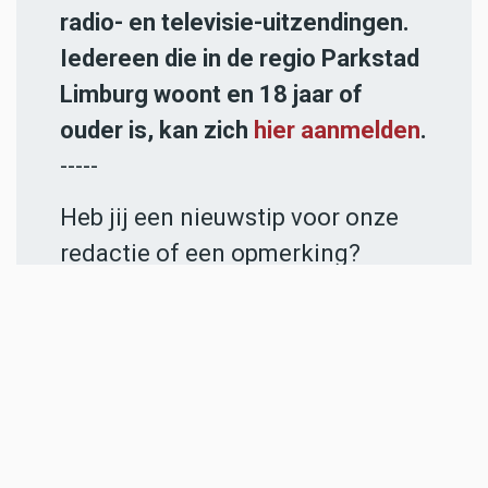
radio- en televisie-uitzendingen.
Iedereen die in de regio Parkstad
Limburg woont en 18 jaar of
ouder is, kan zich
hier aanmelden
.
-----
Heb jij een nieuwstip voor onze
redactie of een opmerking?
Stuur ons een e-mail of vul het
contactformulier
in.
ADVERTENTIES