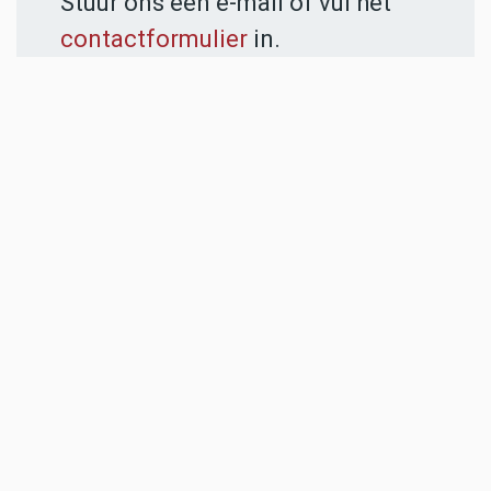
Stuur ons een e-mail of vul het
contactformulier
in.
ADVERTENTIES