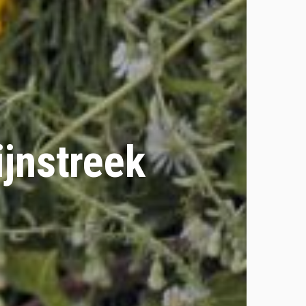
jnstreek
s