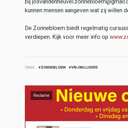
bij josvandenheuvel.zonnebloem@gmail.c
kunnen mensen aangeven wat zij willen do
De Zonnebloem biedt regelmatig cursuss
verdiepen. Kijk voor meer info op
www.zo
TAGS
ZONNEBLOEM
VRIJWILLIGERS
Reclame