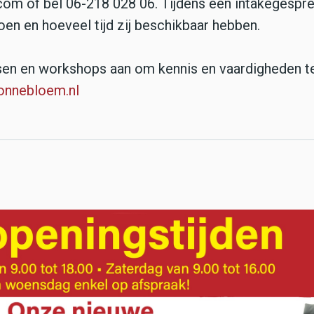
om of bel 06-218 028 06. Tijdens een intakegespr
en en hoeveel tijd zij beschikbaar hebben.
en en workshops aan om kennis en vaardigheden t
nnebloem.nl