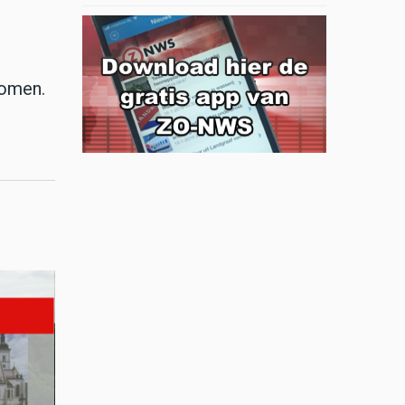
n
komen.