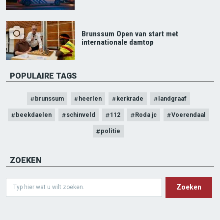
Brunssum Open van start met
internationale damtop
POPULAIRE TAGS
brunssum
heerlen
kerkrade
landgraaf
beekdaelen
schinveld
112
Roda jc
Voerendaal
politie
ZOEKEN
Search