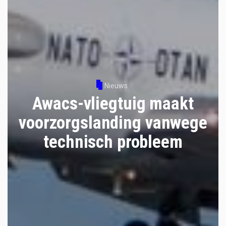
Nieuws
Awacs-vliegtuig maakt
voorzorgslanding vanwege
technisch probleem