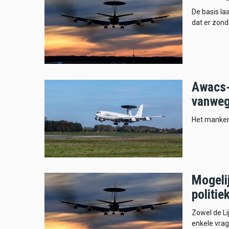
De basis la
dat er zond
Awacs-
vanweg
Het mankem
Mogeli
politie
Zowel de Li
enkele vrag