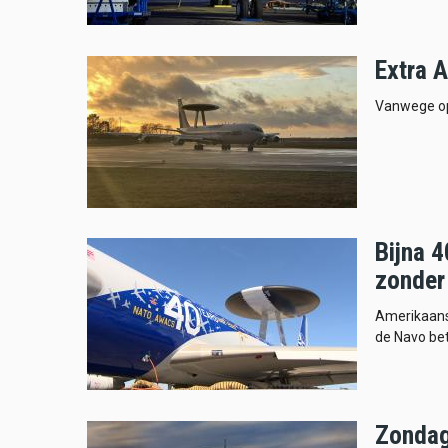
Extra 
Vanwege ope
Bijna 
zonder 
Amerikaans 
de Navo bet
Zondag