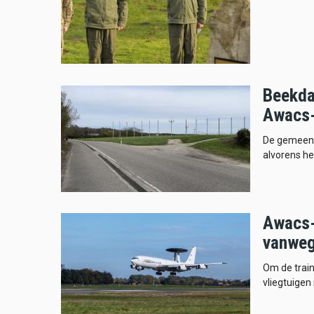
Beekdae
Awacs-
De gemeent
alvorens he
Awacs-
vanweg
Om de train
vliegtuigen