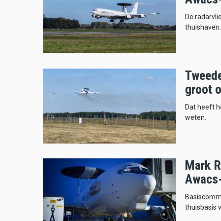
De radarvli
thuishaven.
Tweede
groot 
Dat heeft 
weten.
Mark R
Awacs-
Basiscomma
thuisbasis 