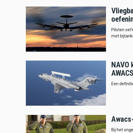
Vliegb
oefeni
Piloten oe
met bijtanke
NAVO k
AWACS
Een definit
Awacs-
Bij het on