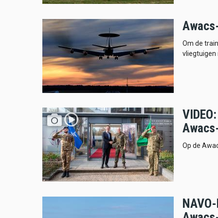
Awacs-
Om de train
vliegtuigen
VIDEO:
Awacs-
Op de Awacs
NAVO-l
Awacs-