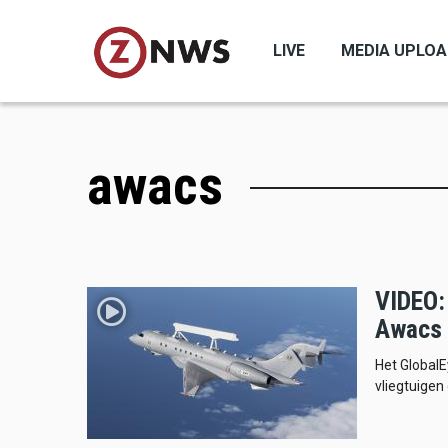
Skip
to
LIVE
MEDIA UPLO
main
content
awacs
VIDEO:
Awacs 
Het Global
vliegtuigen 