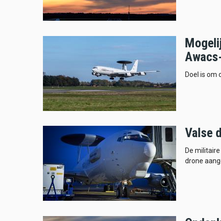
Mogeli
Awacs-
Doel is om 
Valse 
De militair
drone aang