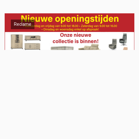
Reclame
Meld u aan en doe mee in het ZO-
NWS Parkstad Opiniepanel!
Via het opiniepanel kunt u uw