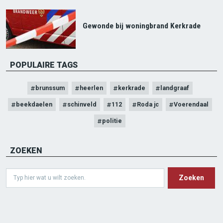
Gewonde bij woningbrand Kerkrade
POPULAIRE TAGS
brunssum
heerlen
kerkrade
landgraaf
beekdaelen
schinveld
112
Roda jc
Voerendaal
politie
ZOEKEN
Search