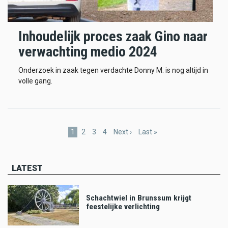
Inhoudelijk proces zaak Gino naar
verwachting medio 2024
Onderzoek in zaak tegen verdachte Donny M. is nog altijd in
volle gang.
Pagination
Current
1
Page
2
Page
3
Page
4
Next
Next ›
Last
Last »
page
page
page
LATEST
Schachtwiel in Brunssum krijgt
feestelijke verlichting