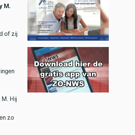
y M.
 of zij
dingen
 M. Hij
pen zo