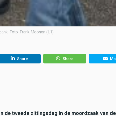
tbank. Foto: Frank Moonen (L1)
Share
Share
Mai
an de tweede zittingsdag in de moordzaak van de