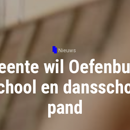
Nieuws
ente wil Oefenbu
hool en dansscho
pand