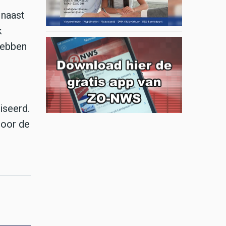
 naast
k
hebben
iseerd.
door de