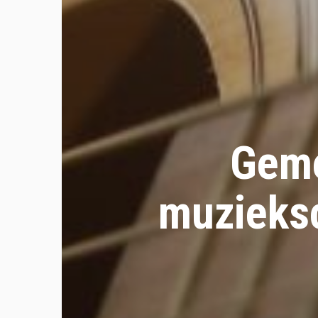
Geme
muzieksc