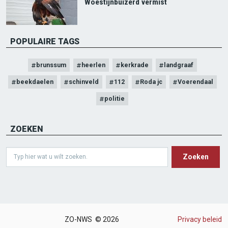
Woestijnbuizerd vermist
POPULAIRE TAGS
brunssum
heerlen
kerkrade
landgraaf
beekdaelen
schinveld
112
Roda jc
Voerendaal
politie
ZOEKEN
Search
ZO-NWS © 2026
Privacy beleid