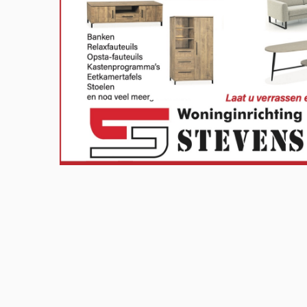
Meld u aan en doe mee in het Z
Via het opiniepanel kunt u uw me
onderwerpen. ZO-NWS gebruikt u