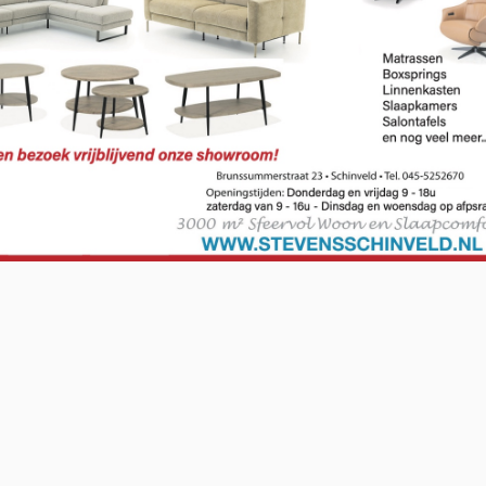
O-NWS Parkstad Opiniepanel!
ning geven over allerlei actuele en relevante
w meningen en adviezen voor journalistieke