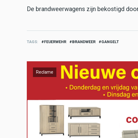
De brandweerwagens zijn bekostigd doo
TAGS
FEUERWEHR
BRANDWEER
GANGELT
Reclame