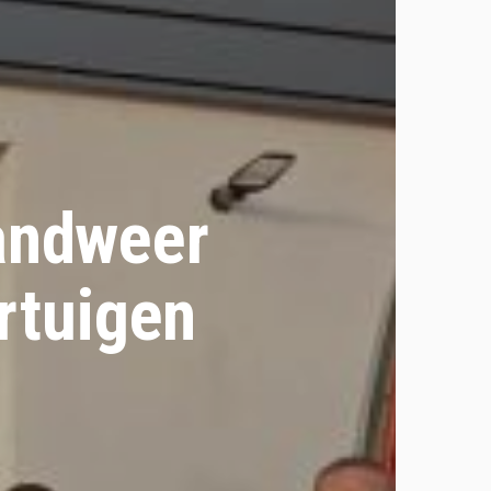
randweer
rtuigen