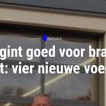
Nieuws
gint goed voor b
t: vier nieuwe voe