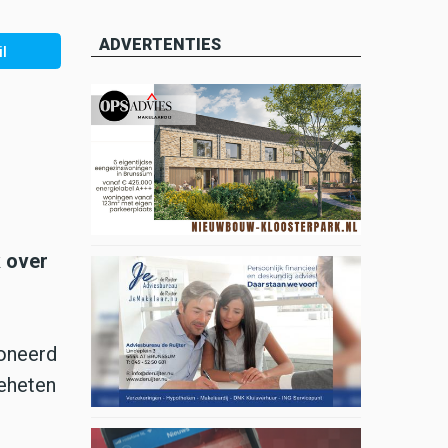
ADVERTENTIES
l
k over
oneerd
geheten