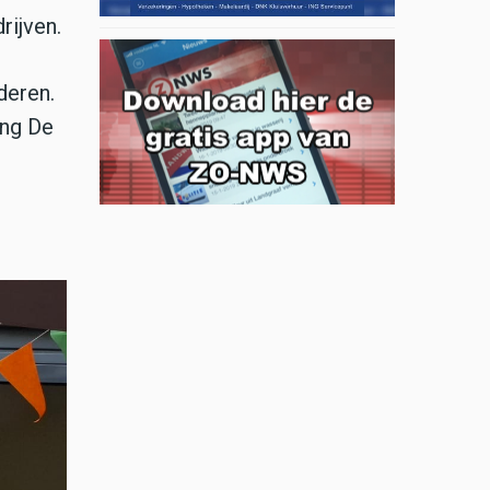
rijven.
deren.
ing De