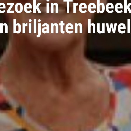
zoek in Treebeek
n briljanten huwel