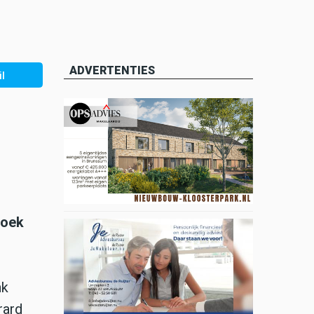
ADVERTENTIES
l
roek
nk
rard