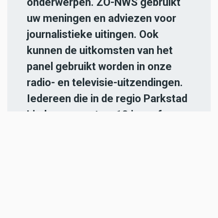
onderwerpen. ZO-NWS gebruikt
uw meningen en adviezen voor
journalistieke uitingen. Ook
kunnen de uitkomsten van het
panel gebruikt worden in onze
radio- en televisie-uitzendingen.
Iedereen die in de regio Parkstad
Limburg woont en 18 jaar of
ouder is, kan zich
hier aanmelden
.
-----
Heb jij een nieuwstip voor onze
redactie of een opmerking?
Stuur ons een e-mail of vul het
contactformulier
in.