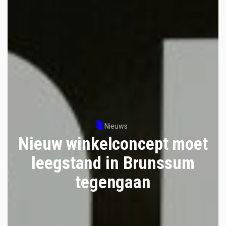
Nieuws
Nieuw winkelconcept moet
leegstand in Brunssum
tegengaan