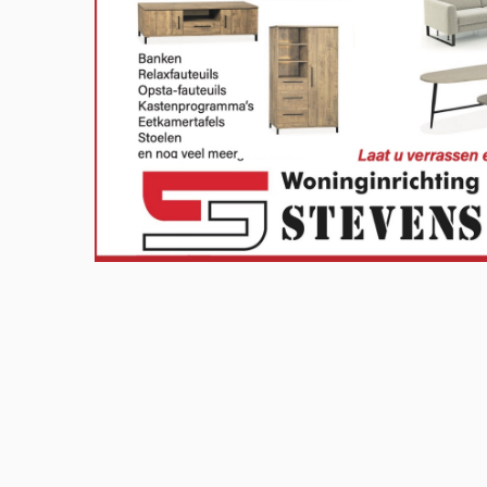
Meld u aan en doe mee in het Z
Via het opiniepanel kunt u uw me
onderwerpen. ZO-NWS gebruikt u