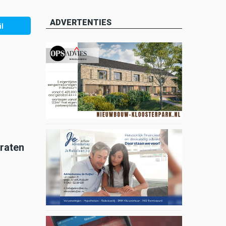
ADVERTENTIES
l
araten