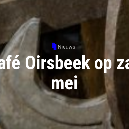
Nieuws
afé Oirsbeek op z
mei