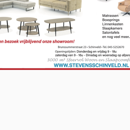
O-NWS Parkstad Opiniepanel!
ning geven over allerlei actuele en relevante
w meningen en adviezen voor journalistieke