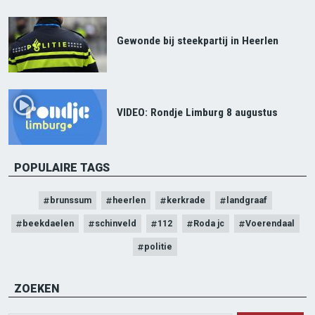
Gewonde bij steekpartij in Heerlen
VIDEO: Rondje Limburg 8 augustus
POPULAIRE TAGS
brunssum
heerlen
kerkrade
landgraaf
beekdaelen
schinveld
112
Roda jc
Voerendaal
politie
ZOEKEN