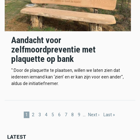
Aandacht voor
zelfmoordpreventie met
plaquette op bank
":Door de plaquette te plaatsen, willen we laten zien dat
iedereen iemand kan ‘zien’ en er kan zijn voor een ander",
aldus de initiatiefnemer.
Pagination
Current
1
Page
2
Page
3
Page
4
Page
5
Page
6
Page
7
Page
8
Page
9
…
Next
Next ›
Last
Last »
page
page
page
LATEST