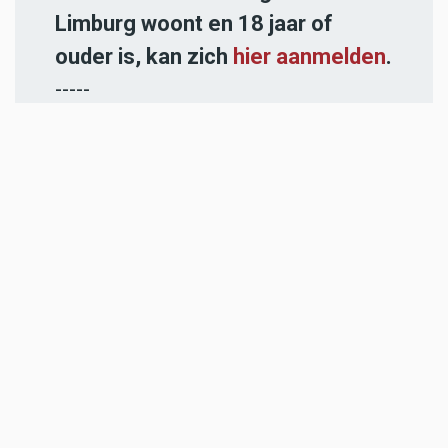
Limburg woont en 18 jaar of
ouder is, kan zich
hier aanmelden
.
-----
Heb jij een nieuwstip voor onze
redactie of een opmerking?
Stuur ons een e-mail of vul het
contactformulier
in.
ADVERTENTIES