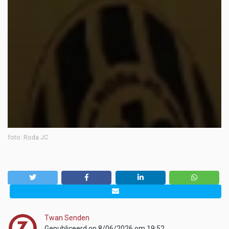
foto: Roda JC
Twan Senden
Gepubliceerd op 8/06/2026 om 19:52