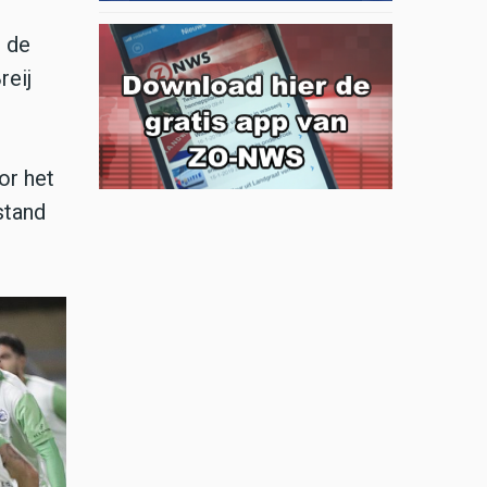
 de
reij
or het
stand