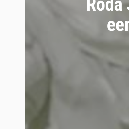
Roda 
ee