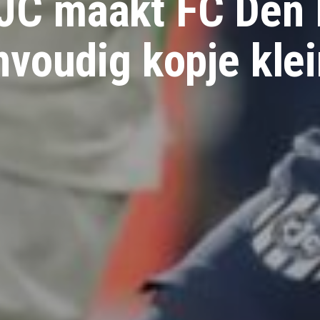
JC maakt FC Den
nvoudig kopje klei