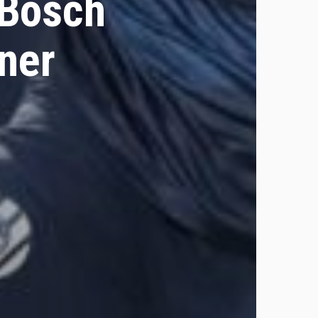
 Bosch
ner