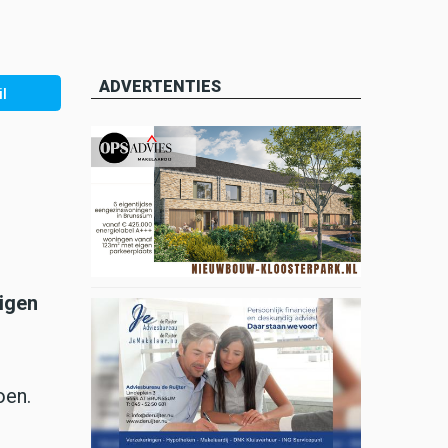
ADVERTENTIES
l
igen
oen.