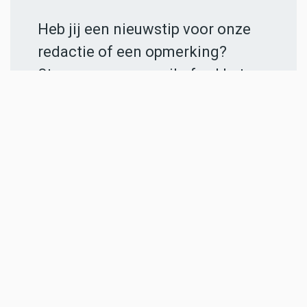
Heb jij een nieuwstip voor onze
redactie of een opmerking?
Stuur ons een e-mail of vul het
contactformulier
in.
ADVERTENTIES