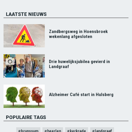
LAATSTE NIEUWS
Zandbergsweg in Hoensbroek
wekenlang afgesloten
Drie huwelijksjubilea gevierd in
Landgraaf
Alzheimer Café start in Hulsberg
POPULAIRE TAGS
brunssum
heerlen
kerkrade
landgraaf