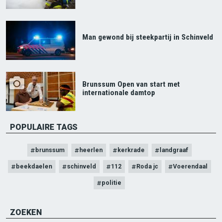
Man gewond bij steekpartij in Schinveld
Brunssum Open van start met
internationale damtop
POPULAIRE TAGS
brunssum
heerlen
kerkrade
landgraaf
beekdaelen
schinveld
112
Roda jc
Voerendaal
politie
ZOEKEN