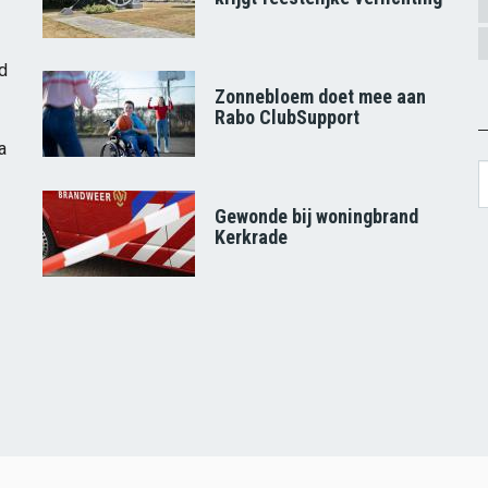
d
Zonnebloem doet mee aan
Rabo ClubSupport
a
S
Gewonde bij woningbrand
Kerkrade