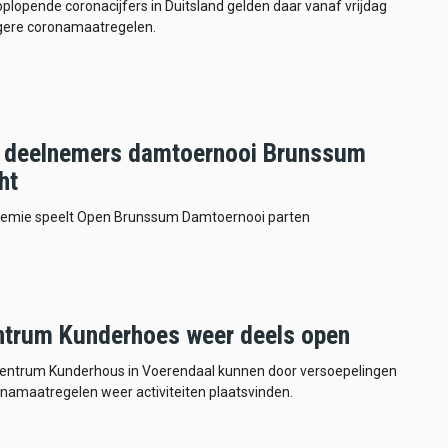
oplopende coronacijfers in Duitsland gelden daar vanaf vrijdag
gere coronamaatregelen.
 deelnemers damtoernooi Brunssum
ht
emie speelt Open Brunssum Damtoernooi parten
ntrum Kunderhoes weer deels open
fcentrum Kunderhous in Voerendaal kunnen door versoepelingen
namaatregelen weer activiteiten plaatsvinden.