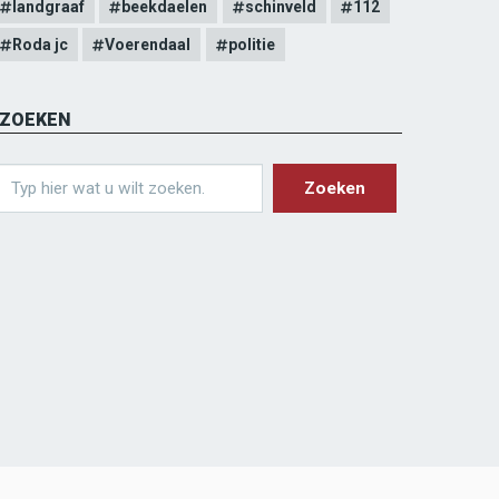
landgraaf
beekdaelen
schinveld
112
Roda jc
Voerendaal
politie
ZOEKEN
earch