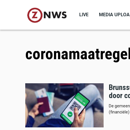
Skip
to
LIVE
MEDIA UPLO
main
content
coronamaatrege
Brunss
door c
De gemeent
(financiële