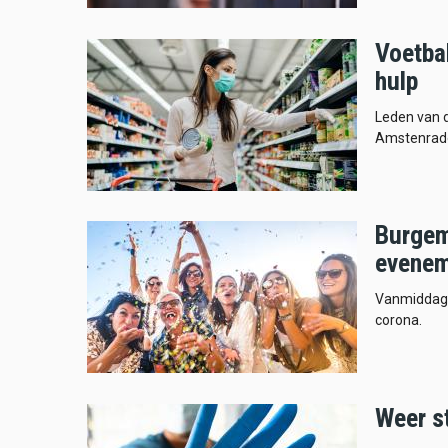
Voetba
hulp
Leden van 
Amstenrade
Burgem
evene
Vanmiddag 
corona.
Weer s