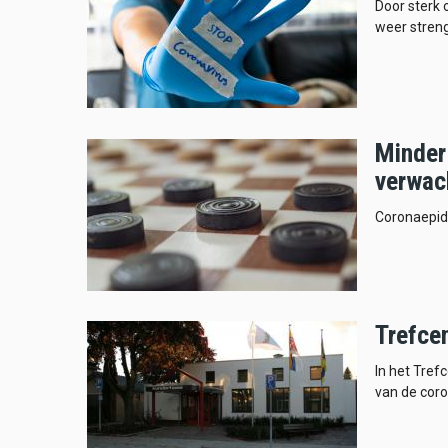
Door sterk 
weer stren
Minder
verwac
Coronaepid
Trefce
In het Tre
van de coro