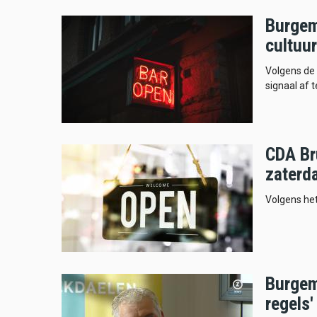
Burgem
cultuur
Volgens de
signaal af 
CDA Br
zaterd
Volgens he
Burgem
regels'