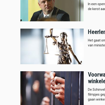
In een open
de kerst a
Heerlen
Het gaat om
van ministe
Voorwaa
winkel
De Schinve
filmpjes g
gaan winke