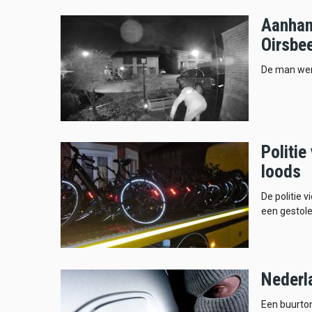
Aanhan
Oirsbe
De man werd
Politie
loods
De politie 
een gestole
Nederl
Een buurton