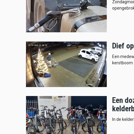
Zondagmorg
opengebrok
Dief op
Een medewe
kerstboom d
Een doz
kelder
In de kelde