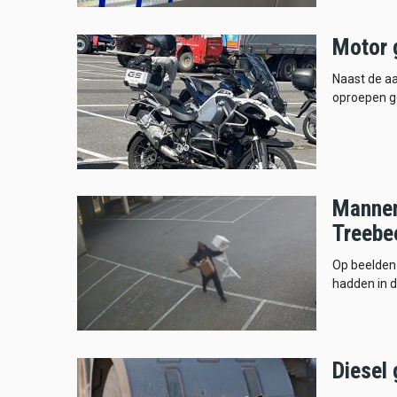
Motor 
Naast de aa
oproepen ge
Mannen 
Treebe
Op beelden
hadden in d
Diesel 