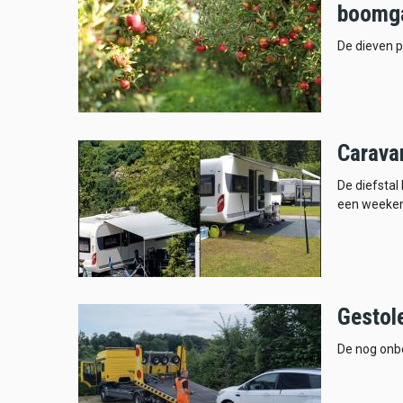
boomg
De dieven p
Caravan
De diefsta
een weeken
Gestol
De nog onbe