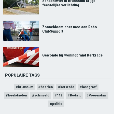
Schachtwiel in Brunssum krijgt
feestelijke verlichting
Zonnebloem doet mee aan Rabo
ClubSupport
Gewonde bij woningbrand Kerkrade
POPULAIRE TAGS
brunssum
heerlen
kerkrade
landgraaf
beekdaelen
schinveld
112
Roda jc
Voerendaal
politie