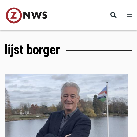
Skip
to
main
content
lijst borger