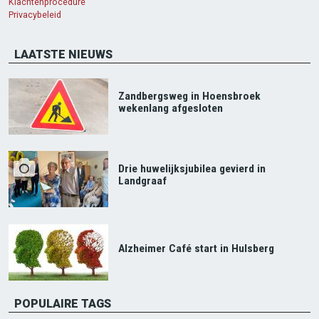
Klachtenprocedure
Privacybeleid
LAATSTE NIEUWS
Zandbergsweg in Hoensbroek
wekenlang afgesloten
Drie huwelijksjubilea gevierd in
Landgraaf
Alzheimer Café start in Hulsberg
POPULAIRE TAGS