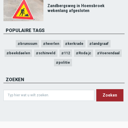
Zandbergsweg in Hoensbroek
wekenlang afgesloten
POPULAIRE TAGS
brunssum
heerlen
kerkrade
landgraaf
beekdaelen
schinveld
112
Roda jc
Voerendaal
politie
ZOEKEN
Search