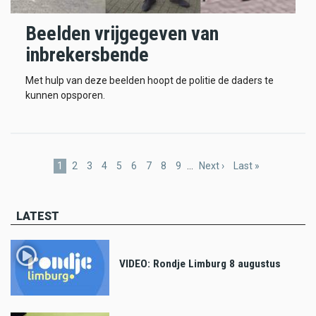
Beelden vrijgegeven van
inbrekersbende
Met hulp van deze beelden hoopt de politie de daders te
kunnen opsporen.
Pagination
Current
1
Page
2
Page
3
Page
4
Page
5
Page
6
Page
7
Page
8
Page
9
…
Next
Next ›
Last
Last »
page
page
page
LATEST
VIDEO: Rondje Limburg 8 augustus