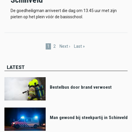
De goedheiligman arriveert die dag om 13.45 uur met zijn
pieten op het plein vóór de basisschool.
Pagination
Current
1
Page
2
Next
Next ›
Last
Last »
page
page
page
LATEST
Bestelbus door brand verwoest
Man gewond bij steekpartij in Schinveld