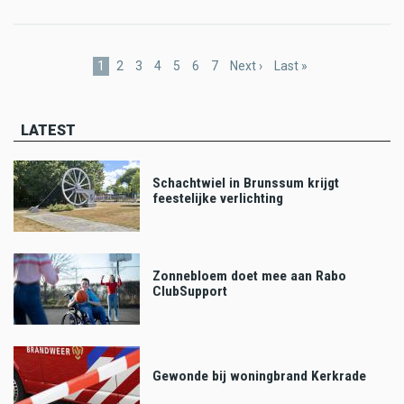
Pagination
Current
1
Page
2
Page
3
Page
4
Page
5
Page
6
Page
7
Next
Next ›
Last
Last »
page
page
page
LATEST
Schachtwiel in Brunssum krijgt
feestelijke verlichting
Zonnebloem doet mee aan Rabo
ClubSupport
Gewonde bij woningbrand Kerkrade