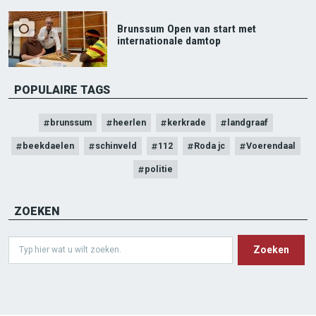
Brunssum Open van start met
internationale damtop
POPULAIRE TAGS
brunssum
heerlen
kerkrade
landgraaf
beekdaelen
schinveld
112
Roda jc
Voerendaal
politie
ZOEKEN
Search