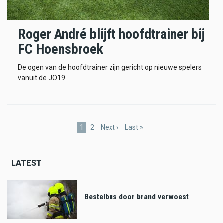
Roger André blijft hoofdtrainer bij
FC Hoensbroek
De ogen van de hoofdtrainer zijn gericht op nieuwe spelers
vanuit de JO19.
Pagination
Current
1
Page
2
Next
Next ›
Last
Last »
page
page
page
LATEST
Bestelbus door brand verwoest