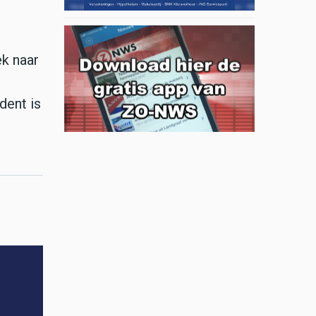
k naar
dent is