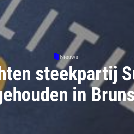
Nieuws
ten steekpartij 
gehouden in Brun