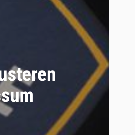
Susteren
ssum