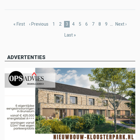
Pagination
First
« First
Previous
‹ Previous
Page
1
Page
2
Current
3
Page
4
Page
5
Page
6
Page
7
Page
8
Page
9
…
Next
Next ›
page
page
page
page
Last
Last »
page
ADVERTENTIES