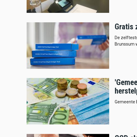
Gratis
De zelftest
Brunssum w
'Gemee
herste
Gemeente B