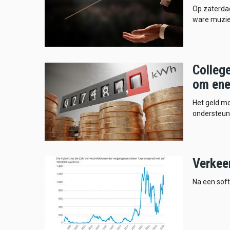
Op zaterda
ware muzie
Colleg
om ene
Het geld mo
ondersteu
Verkee
Na een sof