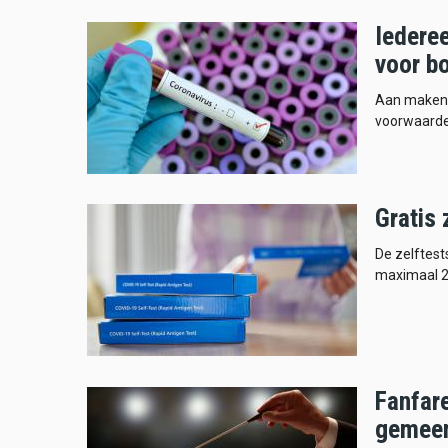
Iedere
voor b
Aan maken n
voorwaarde
Gratis
De zelftest
maximaal 2
Fanfar
gemee