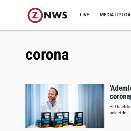
Skip
to
LIVE
MEDIA UPLO
main
content
corona
'Ademlo
corona
Het boek b
beleefde.