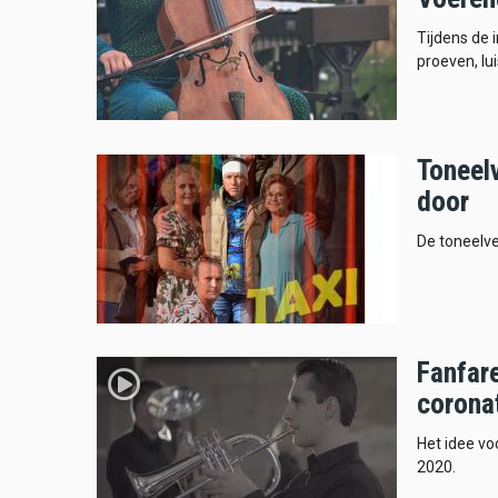
Tijdens de
proeven, lu
Toneelv
door
De toneelve
Fanfar
coronat
Het idee vo
2020.