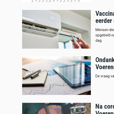
Vaccina
eerder 
Mensen die
opgebeld o
dag.
Ondank
Voeren
De vraag va
Na cor
Voeren