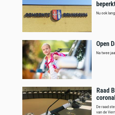
beperk
Nu ook lang
Open D
Na twee jaa
Raad B
corona
De raad st
van de Vern