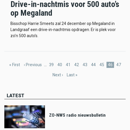
Drive-in-nachtmis voor 500 auto’s
op Megaland
Bisschop Harrie Smeets zal 24 december op Megaland in
Landgraaf een drive-in-nachtmis opdragen. Er is plek voor
zo’n 500 auto’s.
Pagination
First
« First
Previous
‹ Previous
…
Page
39
Page
40
Page
41
Page
42
Page
43
Page
44
Page
45
Current
46
Page
47
page
page
page
Next
Next ›
Last
Last »
page
page
LATEST
ZO-NWS radio nieuwsbulletin