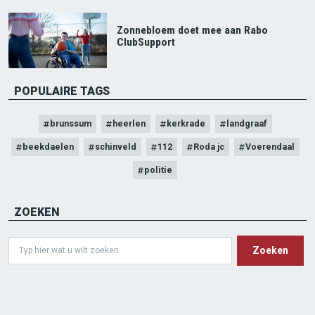
Zonnebloem doet mee aan Rabo
ClubSupport
POPULAIRE TAGS
brunssum
heerlen
kerkrade
landgraaf
beekdaelen
schinveld
112
Roda jc
Voerendaal
politie
ZOEKEN
Search