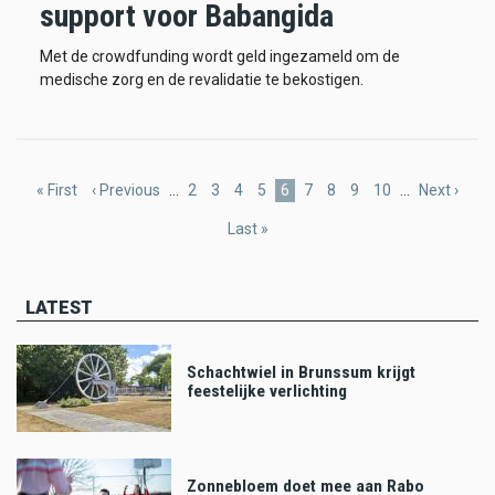
support voor Babangida
Met de crowdfunding wordt geld ingezameld om de
medische zorg en de revalidatie te bekostigen.
Pagination
First
« First
Previous
‹ Previous
…
Page
2
Page
3
Page
4
Page
5
Current
6
Page
7
Page
8
Page
9
Page
10
…
Next
Next ›
page
page
page
page
Last
Last »
page
LATEST
Schachtwiel in Brunssum krijgt
feestelijke verlichting
Zonnebloem doet mee aan Rabo