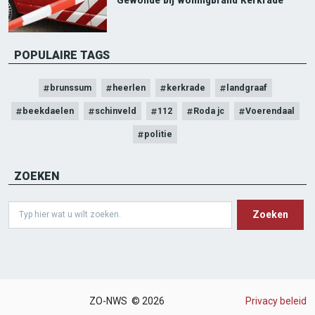
Gewonde bij woningbrand Kerkrade
POPULAIRE TAGS
brunssum
heerlen
kerkrade
landgraaf
beekdaelen
schinveld
112
Roda jc
Voerendaal
politie
ZOEKEN
Search
ZO-NWS © 2026
Privacy beleid