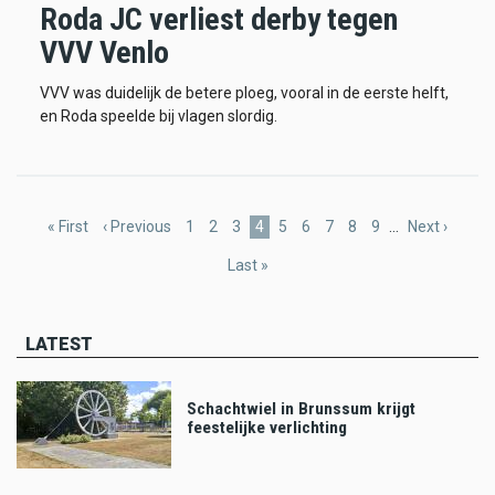
Roda JC verliest derby tegen
VVV Venlo
VVV was duidelijk de betere ploeg, vooral in de eerste helft,
en Roda speelde bij vlagen slordig.
Pagination
First
« First
Previous
‹ Previous
Page
1
Page
2
Page
3
Current
4
Page
5
Page
6
Page
7
Page
8
Page
9
…
Next
Next ›
page
page
page
page
Last
Last »
page
LATEST
Schachtwiel in Brunssum krijgt
feestelijke verlichting