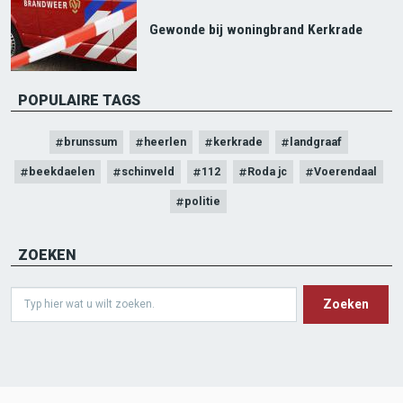
Gewonde bij woningbrand Kerkrade
POPULAIRE TAGS
brunssum
heerlen
kerkrade
landgraaf
beekdaelen
schinveld
112
Roda jc
Voerendaal
politie
ZOEKEN
Search