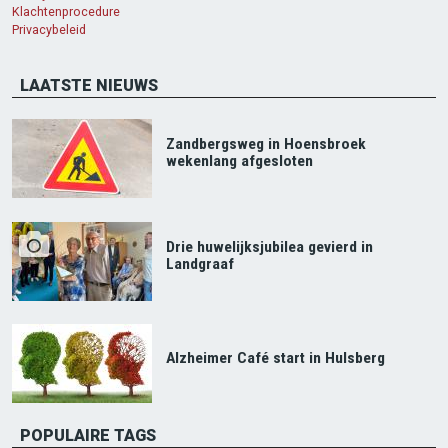
Klachtenprocedure
Privacybeleid
LAATSTE NIEUWS
Zandbergsweg in Hoensbroek
wekenlang afgesloten
Drie huwelijksjubilea gevierd in
Landgraaf
Alzheimer Café start in Hulsberg
POPULAIRE TAGS