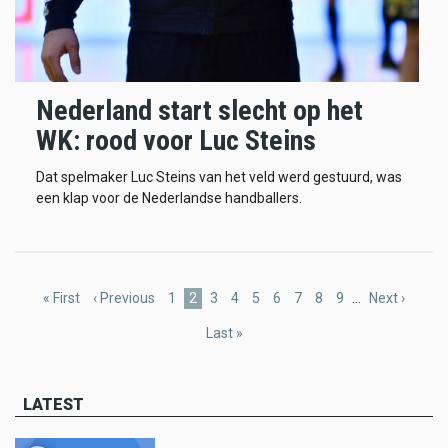
Nederland start slecht op het
WK: rood voor Luc Steins
Dat spelmaker Luc Steins van het veld werd gestuurd, was
een klap voor de Nederlandse handballers.
Pagination
First
« First
Previous
‹ Previous
Page
1
Current
2
Page
3
Page
4
Page
5
Page
6
Page
7
Page
8
Page
9
…
Next
Next ›
page
page
page
page
Last
Last »
page
LATEST