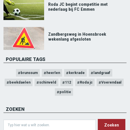
Roda JC begint competitie met
nederlaag bij FC Emmen
Zandbergsweg in Hoensbroek
wekenlang afgesloten
POPULAIRE TAGS
brunssum
heerlen
kerkrade
landgraaf
beekdaelen
schinveld
112
Roda jc
Voerendaal
politie
ZOEKEN
Search