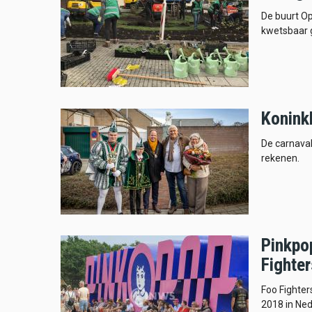
De buurt Op
kwetsbaar g
Konink
De carnaval
rekenen.
Pinkpo
Fighter
Foo Fighter
2018 in Nede