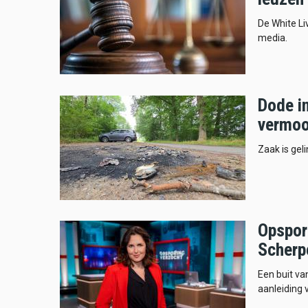
De White Li
media.
Dode i
vermoo
Zaak is gel
Opspor
Scherp
Een buit va
aanleiding 