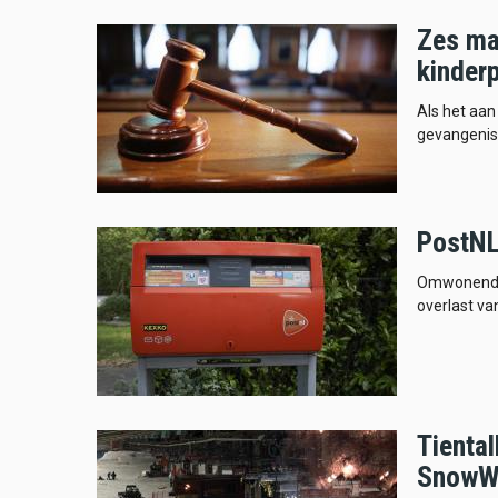
Zes ma
kinder
Als het aa
gevangenis 
PostNL
Omwonenden
overlast van
Tiental
SnowW