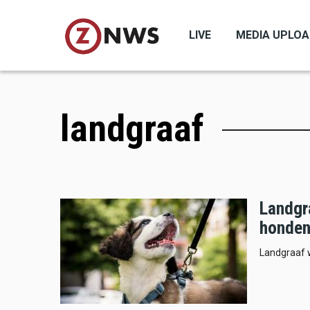
Skip
to
LIVE
MEDIA UPLO
main
content
landgraaf
Landgr
honden
Landgraaf 