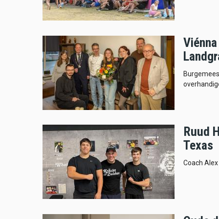
Viénna 
Landgr
Burgemeest
overhandigd
Ruud H
Texas
Coach Alex 