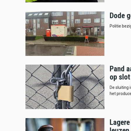
Dode g
Politie bez
Pand aa
op slot
De sluiting
het produce
Lagere 
leuzen