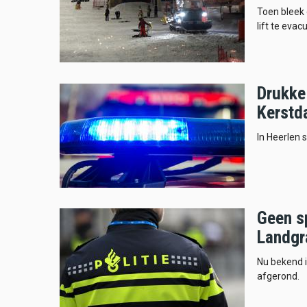
Toen bleek 
lift te evac
Drukke
Kerstd
In Heerlen 
Geen sp
Landgr
Nu bekend i
afgerond.