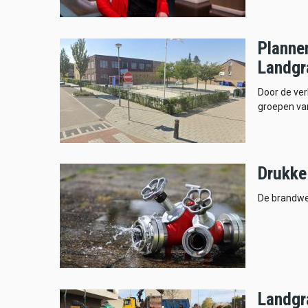
Planne
Landgr
Door de ver
groepen van
Drukke
De brandwe
Landgr